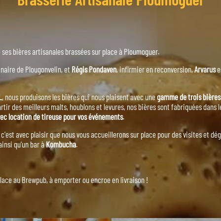
e ses bières artisanales brassées sur place à Ploumoguer.
ginaire de Plougonvelin, et
Régis Pondaven
, infirmier en reconversion,
Arvarus
e
L
, nous produisons les bières qui nous plaisent avec une
gamme de trois bière
rtir des meilleurs malts, houblons et levures, nos bières sont fabriquées dans le
vec location de tireuse pour vos événements
.
et c'est avec plaisir que nous vous accueillerons sur place pour des visites et d
insi qu'un bar à
Kombucha
.
ace au Brewpub, à emporter ou encroe en livraison !