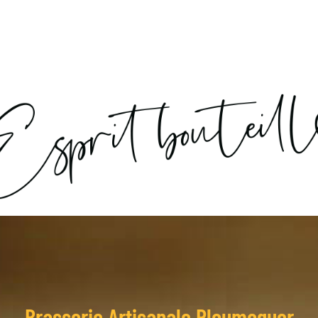
Brasserie Artisanale Ploumoguer