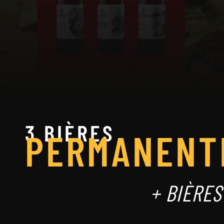
3 BIÈRES
PERMANENT
+ BIÈRE