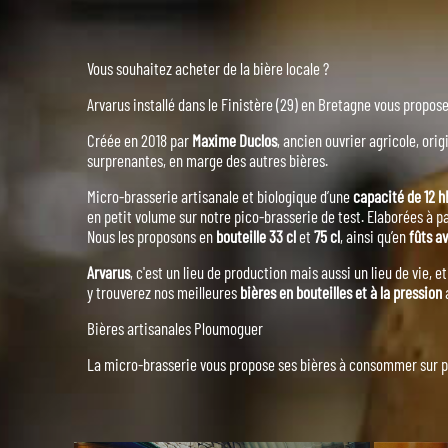
Vous souhaitez acheter de la bière locale ?
Arvarus installé dans le Finistère (29) en Bretagne vous propos
Créée en 2018 par
Maxime Duclos
, ancien ouvrier agricole, ori
surprenantes, en marge des autres bières.
Micro-brasserie artisanale et biologique d’une
capacité de 12 h
en petit volume sur notre pico-brasserie de test. Elaborées à pa
Nous les proposons en
bouteille 33 cl
et
75 cl
, ainsi qu’en
fûts a
Arvarus
, c'est un lieu de production mais aussi un lieu de vie, 
y trouverez nos meilleures
bières en bouteilles et à la pression
a
Bières artisanales Ploumoguer
La micro-brasserie vous propose ses bières à consommer sur pl